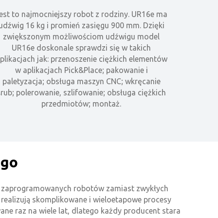
est to najmocniejszy robot z rodziny. UR16e ma
udźwig 16 kg i promień zasięgu 900 mm. Dzięki
zwiększonym możliwościom udźwigu model
UR16e doskonale sprawdzi się w takich
plikacjach jak: przenoszenie ciężkich elementów
w aplikacjach Pick&Place; pakowanie i
paletyzacja; obsługa maszyn CNC; wkręcanie
śrub; polerowanie, szlifowanie; obsługa ciężkich
przedmiotów; montaż.
ego
cji zaprogramowanych robotów zamiast zwykłych
 realizują skomplikowane i wieloetapowe procesy
wane raz na wiele lat, dlatego każdy producent stara