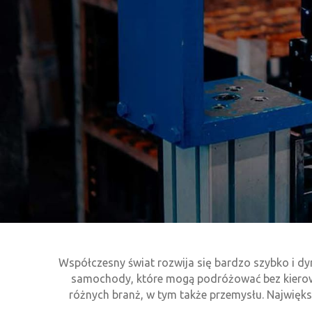
Współczesny świat rozwija się bardzo szybko i dy
samochody, które mogą podróżować bez kierowc
różnych branż, w tym także przemysłu. Największ