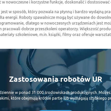
t w nowoczesne i korzystne funkcje, doskonalić i dostosowa
st w sposób, który pozwala na płynną i bardzo wydajną prac
dła energii. Roboty spawalnicze mogą być używane do dowoln
ogramowanie, dlatego w nowoczesnych urządzeniach jest moż
em pracowali dobrze przeszkoleni operatorzy. Większość prod
ateriały szkoleniowe, m.in. książki, filmy oraz oferuje warsztat
Zastosowania robotów UR
codziennie w ponad 31 000 środowiskach produkcyjnych. Może
akimi, które obejmują krótkie partie lub wymagają szybkiego p