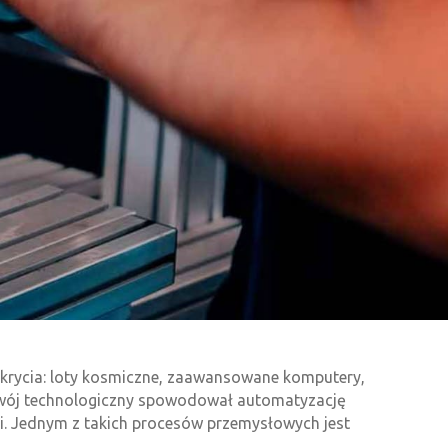
odkrycia: loty kosmiczne, zaawansowane komputery,
ozwój technologiczny spowodował automatyzację
ami. Jednym z takich procesów przemysłowych jest