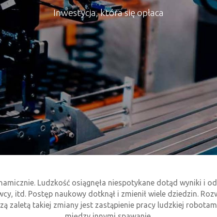
Inwestycja, która się opłaca
namicznie. Ludzkość osiągnęła niespotykane dotąd wyniki i 
y, itd. Postęp naukowy dotknął i zmienił wiele dziedzin. R
ą zaletą takiej zmiany jest zastąpienie pracy ludzkiej robot
między innymi spawanie.