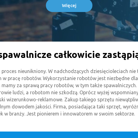
Więcej
spawalnicze całkowicie zastąpi
 proces nieunikniony. W nadchodzących dziesięcioleciach nie t
ch w pracę robotów. Wykorzystanie robotów jest niezbędne dl
aką mamy za sprawą pracy robotów, w tym także spawalniczych
wie ludzi, a robotom nie szkodzą. Oprócz wyżej wspomnianych
i wizerunkowo-reklamowe. Zakup takiego sprzętu niewątpliwie
ym dowodem jakości. Firma, posiadająca taki sprzęt, wyróżni
k w branży. Jest pionierem i innowatorem w swoim sektorze.